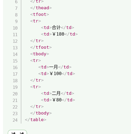
</
tr
>
</
thead
>
<
tfoot
>
<
tr
>
<
td
>
合计
</
td
>
<
td
>
￥180
</
td
>
</
tr
>
</
tfoot
>
<
tbody
>
<
tr
>
<
td
>
一月
</
td
>
<
td
>
￥100
</
td
>
</
tr
>
<
tr
>
<
td
>
二月
</
td
>
<
td
>
￥80
</
td
>
</
tr
>
</
tbody
>
</
table
>