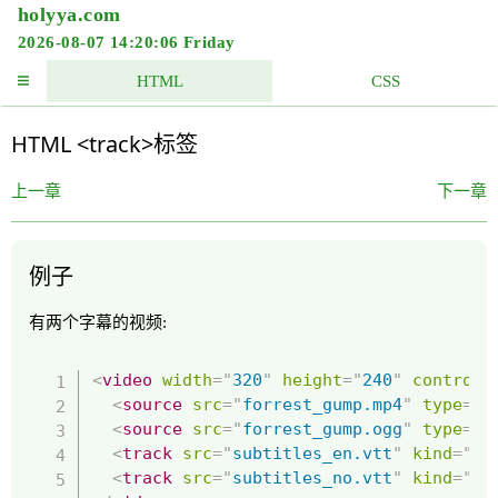
holyya.com
2026-08-07 14:20:06 Friday
HTML
CSS
HTML <track>标签
上一章
下一章
例子
有两个字幕的视频:
<
video
width
=
"
320
"
height
=
"
240
"
controls
<
source
src
=
"
forrest_gump.mp4
"
type
=
"
v
<
source
src
=
"
forrest_gump.ogg
"
type
=
"
v
<
track
src
=
"
subtitles_en.vtt
"
kind
=
"
su
<
track
src
=
"
subtitles_no.vtt
"
kind
=
"
su