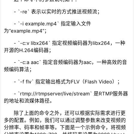
- `-re` 表示以实时的方式推送视频流；
- `-i example.mp4` 指定输入文件
为“example.mp4”；
- `-c:v libx264` 指定视频编码器为libx264，一种
开源的H.264编码器；
- `-c:a aac` 指定音频编码器为aac，一种高效的音
频编码算法；
- `-f flv` 指定输出格式为FLV（Flash Video）；
- `rtmp://rtmpserver/live/stream` 是RTMP服务器
的地址和流媒体路径。
除了上面的命令之外，还可以根据实际需求进行更
多的配置。例如，我们可以通过调整参数来改变视频的
分辨率、码率和帧率等。下面是一个示例命令，将视频